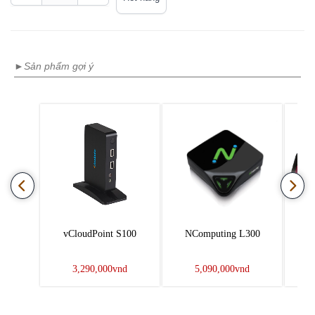
►Sản phẩm gợi ý
vCloudPoint S100
NComputing L300
NC
3,290,000vnd
5,090,000vnd