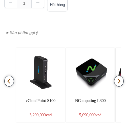
Hết hàng
►Sản phẩm gợi ý
vCloudPoint S100
NComputing L300
NC
3,290,000vnd
5,090,000vnd