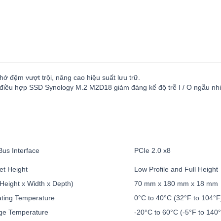
 đệm vượt trội, nâng cao hiệu suất lưu trữ.
ộ điều hợp SSD Synology M.2 M2D18 giảm đáng kể độ trễ I / O ngẫu nhi
Bus Interface
PCIe 2.0 x8
et Height
Low Profile and Full Height
(Height x Width x Depth)
70 mm x 180 mm x 18 mm
ting Temperature
0°C to 40°C (32°F to 104°F
ge Temperature
-20°C to 60°C (-5°F to 140