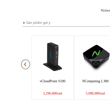
Notes
►Sản phẩm gợi ý
vCloudPoint S100
NComputing L300
3,290,000vnd
5,090,000vnd