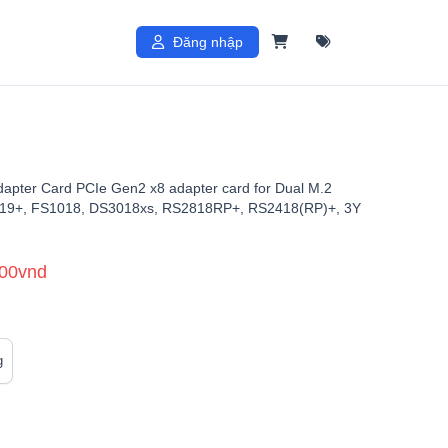
Đăng nhập
apter Card PCIe Gen2 x8 adapter card for Dual M.2
819+, FS1018, DS3018xs, RS2818RP+, RS2418(RP)+, 3Y
.00vnd
g