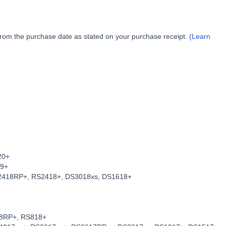
from the purchase date as stated on your purchase receipt.
(Learn
20+
19+
418RP+, RS2418+, DS3018xs, DS1618+
8RP+, RS818+