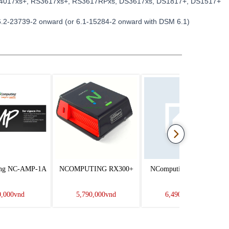
4017xs+, RS3617xs+, RS3617RPxs, DS3617xs, DS1817+, DS1517+
6.2-23739-2 onward (or 6.1-15284-2 onward with DSM 6.1)
ng NC-AMP-1A
NCOMPUTING RX300+
NComputing RX-RDP+
0,000vnd
5,790,000vnd
6,490,000vnd