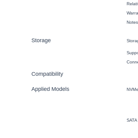
Relat
Warra
Notes
Storage
Stora
Suppo
Conne
Compatibility
Applied Models
NVMe
SATA