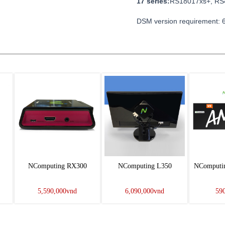
17 series:
RS18017xs+, RS
DSM version requirement: 
NComputing RX300
NComputing L350
NComputi
5,590,000vnd
6,090,000vnd
59