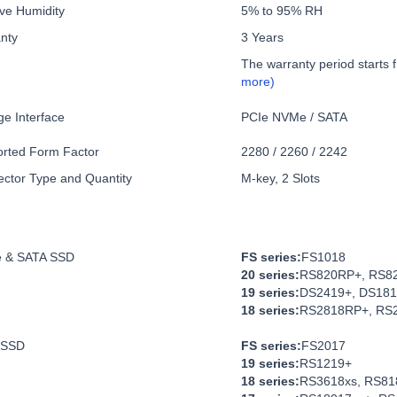
ive Humidity
5% to 95% RH
nty
3 Years
The warranty period starts 
more)
ge Interface
PCIe NVMe / SATA
rted Form Factor
2280 / 2260 / 2242
ctor Type and Quantity
M-key, 2 Slots
 & SATA SSD
FS series:
FS1018
20 series:
RS820RP+, RS8
19 series:
DS2419+, DS18
18 series:
RS2818RP+, RS2
 SSD
FS series:
FS2017
19 series:
RS1219+
18 series:
RS3618xs, RS81