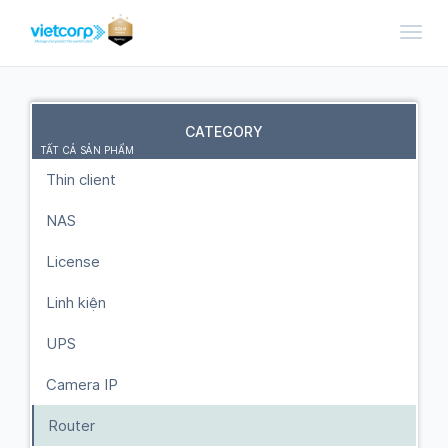
Toggl
CATEGORY
TẤT CẢ SẢN PHẨM
Thin client
NAS
License
Linh kiện
UPS
Camera IP
Router