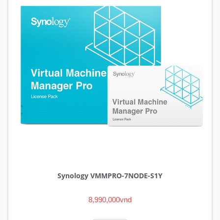
Synology VMMPRO-7NODE-S1Y
8,990,000vnd