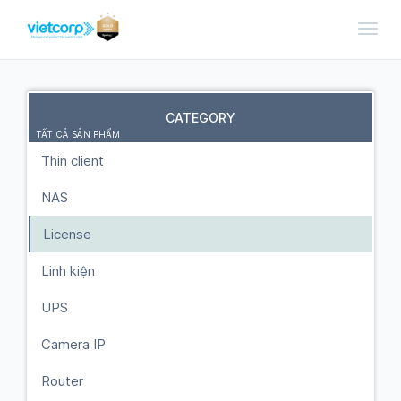
Toggl
CATEGORY
TẤT CẢ SẢN PHẨM
Thin client
NAS
License
Linh kiện
UPS
Camera IP
Router