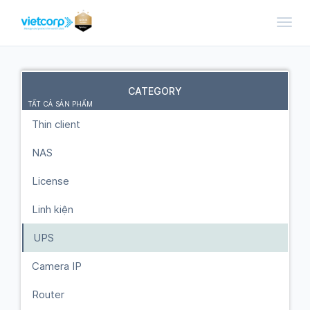
Toggl
CATEGORY
TẤT CẢ SẢN PHẨM
Thin client
NAS
License
Linh kiện
UPS
Camera IP
Router